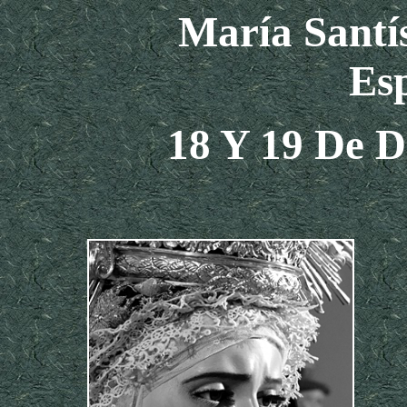
María Santí
E
S
18
Y 19
De D