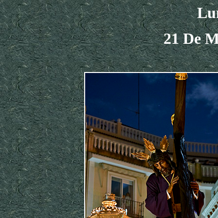
Lu
21 De M